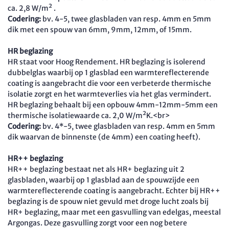
ca. 2,8 W/m² .
Codering:
bv. 4-5, twee glasbladen van resp. 4mm en 5mm
dik met een spouw van 6mm, 9mm, 12mm, of 15mm.
HR beglazing
HR staat voor Hoog Rendement. HR beglazing is isolerend
dubbelglas waarbij op 1 glasblad een warmtereflecterende
coating is aangebracht die voor een verbeterde thermische
isolatie zorgt en het warmteverlies via het glas vermindert.
HR beglazing behaalt bij een opbouw 4mm-12mm-5mm een
thermische isolatiewaarde ca. 2,0 W/m²K.<br>
Codering:
bv. 4*-5, twee glasbladen van resp. 4mm en 5mm
dik waarvan de binnenste (de 4mm) een coating heeft).
HR++ beglazing
HR++ beglazing bestaat net als HR+ beglazing uit 2
glasbladen, waarbij op 1 glasblad aan de spouwzijde een
warmtereflecterende coating is aangebracht. Echter bij HR++
beglazing is de spouw niet gevuld met droge lucht zoals bij
HR+ beglazing, maar met een gasvulling van edelgas, meestal
Argongas. Deze gasvulling zorgt voor een nog betere