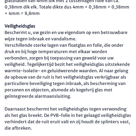
glasbladen van 4mm dik met 2 tussenlagen folie van ca.
0,38mm dik elk. Totale dikte dus 4mm + 0,38mm + 0,38mm
+ 4mm = 8,8mm
Veiligheidsglas
Beschermt u, uw gezin en uw eigendom op een betrouwbare
wijze tegen inbraak en vandalisme.
Verschillende sterke lagen van floatglas en folie, die onder
druk en bij hoge temperaturen met elkaar worden
verbonden, zorgen bij toepassing van geweld voor uw
veiligheid. Tegelijkertijd bezit het veiligheidsglas uitstekende
warmte-isolatie- en geluidwerende waarden. Al naar gelang
de opbouw van de ruit is het veiligheidsglas verkrijgbaar als
particuliere beveiliging tegen inbraak, als bescherming van
personen en objecten, alsmede als kogelvrij glas met
geïntegreerde alarmaansluiting.
Daarnaast beschermt het veiligheidsglas tegen verwonding
als het glas breekt. De PVB-folie in het gelaagd veiligheidsglas
verhindert dat de ruit eruit valt en zij houdt de splinters vast,
die afbreken.